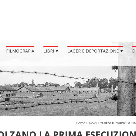
FILMOGRAFIA
LIBRI
LAGER E DEPORTAZIONE
D
Home
>
News
>
“Oltre il muro”: a 
BOLZANO LA PRIMA ESECUZIO