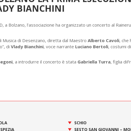
ADY BIANCHINI
D, a Bolzano, l’associazione ha organizzato un concerto al Rainer
 di Musica di Desenzano, diretta dal Maestro
Alberto Cavoli
, che 
o”, di
Vlady Bianchini
, voce narrante
Luciano Bertoli
, costumi di
negoni
, a introdurre il concerto è stata
Gabriella Turra
, figlia di
OLA
SCHIO
 SPEZIA
SESTO SAN GIOVANNI – M