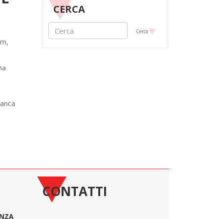
CERCA
Cerca
um,
ha
Franca
CONTATTI
ONZA