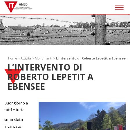
Togg
navig
Home
>
Attività
>
Monumenti
>
L’intervento di Roberto Lepetit a Ebensee
L’INTERVENTO DI
ROBERTO LEPETIT A
EBENSEE
Buongiorno a
tutti e tutte,
sono stato
incaricato