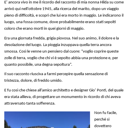
E’ ancora vivo in me il ricordo del racconto di mia nonna Hilda su come
arrivò qui nell’ottobre 1945, alla ricerca del marito, dopo un viaggio
pieno di difficoltà, e scoprì che lui era morto in maggio. Le indicarono il
luogo, una fossa comune, dove probabilmente erano stati sepolti
coloro che erano morti in quei giorni di maggio.
Era una giornata fredda, grigia piovosa. Nel suo animo, il dolore e la
desolazione del luogo. La pioggia inzuppava quella terra ancora
smossa. Così le venne un pensiero dal cuore: “voglio coprire queste
zolle di terra, voglio che chi vi è sepolto abbia una protezione e, per
quanto possibile, una degna sepoltura”.
Il suo racconto riusciva a farmi percepire quella sensazione di
tristezza, dolore, di freddo umido.
E fu così che chiese all’amico architetto e designer Gio’ Ponti, del quale
era stata allieva, di progettare un monumento in ricordo di chi aveva
attraversato tanta sofferenza.
Non fu facile,
perché si
dovettero