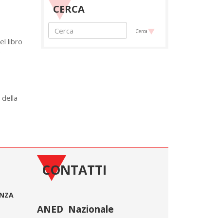
CERCA
Cerca
l libro
e
 della
CONTATTI
ONZA
ANED Nazionale