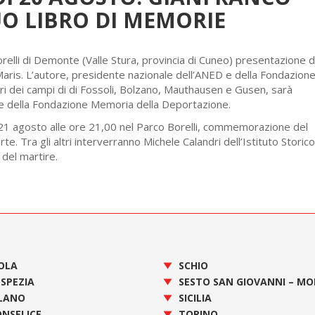
UO LIBRO DI MEMORIE
elli di Demonte (Valle Stura, provincia di Cuneo) presentazione de
aris. L’autore, presidente nazionale dell’ANED e della Fondazion
i dei campi di di Fossoli, Bolzano, Mauthausen e Gusen, sarà
e della Fondazione Memoria della Deportazione.
21 agosto alle ore 21,00 nel Parco Borelli, commemorazione del
. Tra gli altri interverranno Michele Calandri dell’Istituto Storico
 del martire.
OLA
SCHIO
 SPEZIA
SESTO SAN GIOVANNI – M
LANO
SICILIA
NSELICE
TORINO