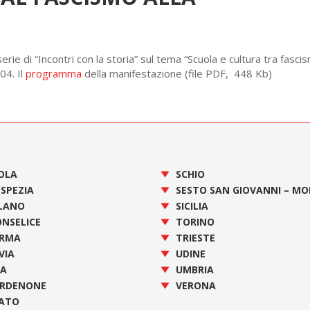
rie di “Incontri con la storia” sul tema “Scuola e cultura tra fasci
04. Il
programma
della manifestazione (file PDF, 448 Kb)
OLA
SCHIO
 SPEZIA
SESTO SAN GIOVANNI – M
LANO
SICILIA
NSELICE
TORINO
RMA
TRIESTE
VIA
UDINE
SA
UMBRIA
RDENONE
VERONA
ATO