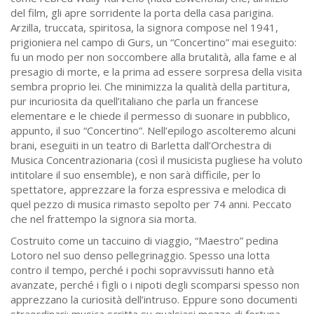
del film, gli apre sorridente la porta della casa parigina.
Arzilla, truccata, spiritosa, la signora compose nel 1941,
prigioniera nel campo di Gurs, un “Concertino” mai eseguito:
fu un modo per non soccombere alla brutalità, alla fame e al
presagio di morte, e la prima ad essere sorpresa della visita
sembra proprio lei. Che minimizza la qualità della partitura,
pur incuriosita da quell’italiano che parla un francese
elementare e le chiede il permesso di suonare in pubblico,
appunto, il suo “Concertino”. Nell’epilogo ascolteremo alcuni
brani, eseguiti in un teatro di Barletta dall’Orchestra di
Musica Concentrazionaria (così il musicista pugliese ha voluto
intitolare il suo ensemble), e non sarà difficile, per lo
spettatore, apprezzare la forza espressiva e melodica di
quel pezzo di musica rimasto sepolto per 74 anni. Peccato
che nel frattempo la signora sia morta.
Costruito come un taccuino di viaggio, “Maestro” pedina
Lotoro nel suo denso pellegrinaggio. Spesso una lotta
contro il tempo, perché i pochi sopravvissuti hanno età
avanzate, perché i figli o i nipoti degli scomparsi spesso non
apprezzano la curiosità dell’intruso. Eppure sono documenti