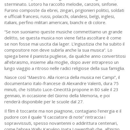
sterminato. Lotoro ha raccolto melodie, canzoni, sinfonie.
Furono composte da ebrei, zingari, prigionieri politici, soldati
e ufficiali francesi, russi, polacchi, olandesi, belgi, inglesi,
italiani, perfino militari americani, bianchi e di colore.
“Se non suoniamo queste musiche commettiamo un grande
delitto, se questa musica non viene fatta ascoltare è come
se non fosse mai uscita dai lager. L’ingiustizia che ha subito il
compositore non deve subirla anche la sua musica”. Lo
spiega bene il pianista pugliese, da qualche anno convertitosi
all’ebraismo, insieme alla moglie, dopo aver intrapreso un
lungo viaggio a ritroso nelle radici religiose della sua famiglia.
Nasce così “Maestro. Alla ricerca della musica nei Campi”, il
documentario italo-francese di Alexandre Valenti, dura 75
minuti, che Istituto Luce-Cinecittà propone in 80 sale il 23
gennaio, in occasione del Giorno della Memoria, e poi
renderà disponibile per le scuole dal 27.
Il film è toccante ma non piagnone, contagiano l’energia e il
pudore con il quale “il cacciatore di note” rintraccia i
sopravvissuti, spesso novantenni o addirittura centenari,
come l’ebrea Wally Karvéno (nata Lowenthal) che, all’inizio