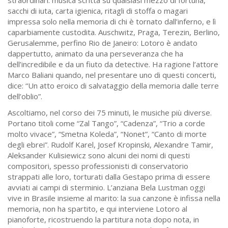
straordinari: musica scritta su qualsiasi mezzo di fortuna,
sacchi di iuta, carta igienica, ritagli di stoffa o magari
impressa solo nella memoria di chi è tornato dall’inferno, e lì
caparbiamente custodita. Auschwitz, Praga, Terezin, Berlino,
Gerusalemme, perfino Rio de Janeiro: Lotoro è andato
dappertutto, animato da una perseveranza che ha
dell’incredibile e da un fiuto da detective. Ha ragione l’attore
Marco Baliani quando, nel presentare uno di questi concerti,
dice: “Un atto eroico di salvataggio della memoria dalle terre
dell’oblio”.
Ascoltiamo, nel corso dei 75 minuti, le musiche più diverse.
Portano titoli come “Zal Tango”, “Cadenza”, “Trio a corde
molto vivace”, “Smetna Koleda”, “Nonet”, “Canto di morte
degli ebrei”. Rudolf Karel, Josef Kropinski, Alexandre Tamir,
Aleksander Kulisiewicz sono alcuni dei nomi di questi
compositori, spesso professionisti di conservatorio
strappati alle loro, torturati dalla Gestapo prima di essere
avviati ai campi di sterminio. L’anziana Bela Lustman oggi
vive in Brasile insieme al marito: la sua canzone è infissa nella
memoria, non ha spartito, e qui interviene Lotoro al
pianoforte, ricostruendo la partitura nota dopo nota, in