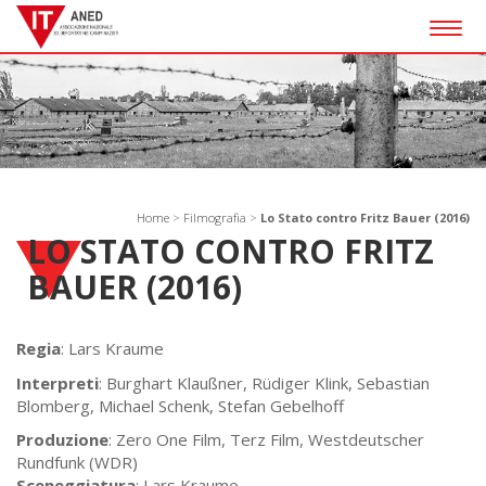
Togg
navig
Home
>
Filmografia
>
Lo Stato contro Fritz Bauer (2016)
LO STATO CONTRO FRITZ
BAUER (2016)
Regia
: Lars Kraume
Interpreti
: Burghart Klaußner, Rüdiger Klink, Sebastian
Blomberg, Michael Schenk, Stefan Gebelhoff
Produzione
: Zero One Film, Terz Film, Westdeutscher
Rundfunk (WDR)
Sceneggiatura
: Lars Kraume