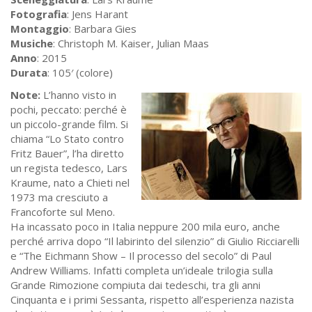
Fotografia
: Jens Harant
Montaggio
: Barbara Gies
Musiche
: Christoph M. Kaiser, Julian Maas
Anno
: 2015
Durata
: 105′ (colore)
Note:
L’hanno visto in
pochi, peccato: perché è
un piccolo-grande film. Si
chiama “Lo Stato contro
Fritz Bauer”, l’ha diretto
un regista tedesco, Lars
Kraume, nato a Chieti nel
1973 ma cresciuto a
Francoforte sul Meno.
Ha incassato poco in Italia neppure 200 mila euro, anche
perché arriva dopo “Il labirinto del silenzio” di Giulio Ricciarelli
e “The Eichmann Show – Il processo del secolo” di Paul
Andrew Williams. Infatti completa un’ideale trilogia sulla
Grande Rimozione compiuta dai tedeschi, tra gli anni
Cinquanta e i primi Sessanta, rispetto all’esperienza nazista