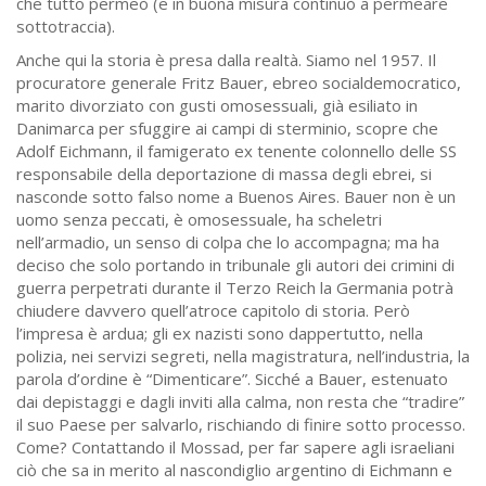
che tutto permeò (e in buona misura continuò a permeare
sottotraccia).
Anche qui la storia è presa dalla realtà. Siamo nel 1957. Il
procuratore generale Fritz Bauer, ebreo socialdemocratico,
marito divorziato con gusti omosessuali, già esiliato in
Danimarca per sfuggire ai campi di sterminio, scopre che
Adolf Eichmann, il famigerato ex tenente colonnello delle SS
responsabile della deportazione di massa degli ebrei, si
nasconde sotto falso nome a Buenos Aires. Bauer non è un
uomo senza peccati, è omosessuale, ha scheletri
nell’armadio, un senso di colpa che lo accompagna; ma ha
deciso che solo portando in tribunale gli autori dei crimini di
guerra perpetrati durante il Terzo Reich la Germania potrà
chiudere davvero quell’atroce capitolo di storia. Però
l’impresa è ardua; gli ex nazisti sono dappertutto, nella
polizia, nei servizi segreti, nella magistratura, nell’industria, la
parola d’ordine è “Dimenticare”. Sicché a Bauer, estenuato
dai depistaggi e dagli inviti alla calma, non resta che “tradire”
il suo Paese per salvarlo, rischiando di finire sotto processo.
Come? Contattando il Mossad, per far sapere agli israeliani
ciò che sa in merito al nascondiglio argentino di Eichmann e