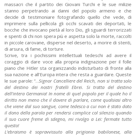
massacri che il partito dei Giovani Turchi e le sue milizie
stanno perpetrando ai danni del popolo armeno e che
decide di testimoniare fotografando quello che vede, di
imprimere sulla pellicola gli occhi scavati dei deportati, le
bocche che invocano pietà al loro Dio, gli sguardi terrorizzati
e spenti di chi non spera più e aspetta solo la morte, raccolti
in piccole carovane, disperse nel deserto, a morire di stenti,
di arsura, di fame, di torture.
Scrive, tra i pochissimi intellettuali tedeschi ad avere il
coraggio di dare voce alla propria indignazione per il folle
piano che Hitler sta organizzando indisturbato di fronte alla
sua nazione e all’Europa intera che resta a guardare. Queste
le sue parole: “…
Signor Cancelliere del Reich, non si tratta solo
del destino dei nostri fratelli Ebrei. Si tratta del destino
dell’intera Germania! In nome di quel popolo per il quale ho il
diritto non meno che il dovere di parlare, come qualsiasi altro
che viene dal suo sangue, come tedesco a cui non è stato dato
il dono della parola per rendersi complice col silenzio quando
il suo cuore freme di sdegno, mi rivolgo a Lei: fermate tutto
questo!
L’ebraismo è sopravvissuto alla prigionia babilonese, alla