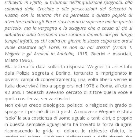
schiavitù in Egitto, ai tribunali dell’Inquisizione spagnola, alla
calamità delle Crociate e alle persecuzioni del Seicento in
Russia, con la tenacia che ha permesso a questo popolo di
diventare antico gli Ebrei riusciranno a superare anche questo
pericolo, ma la vergogna e la sciagura che a causa di ciò si
abbatterà sulla Germania non saranno dimenticate per lungo
tempo! Infatti, su chi cadrà un giorno lo stesso colpo che ora si
vuole assestare agli Ebrei, se non su noi stessi?
” (
Armin T.
Wegner e gli Armeni in Anatolia, 1915,
Guerini e Associati,
Milano 1996).
Alla lettera fu data sollecita risposta: Wegner fu arrestato
dalla Polizia segreta a Berlino, torturato e imprigionato in
diversi campi di concentramento; una volta libero venne in
Italia dove vivrà fino a spegnersi nel 1978 a Roma, all’età di
92 anni. I tedeschi avevano cercato di zittire quella voce e
quella coscienza, senza riuscirci.
Non c’è un credo ideologico, politico, o religioso in grado di
spiegare il perché di certi gesti. A muovere Wegner è stata
“solo” la sua coscienza di uomo uguale a tanti altri, e proprio
in questa semplice uguaglianza ha trovato la forza di agire:
riconoscendo le grida di dolore, le richieste d’aiuto, le