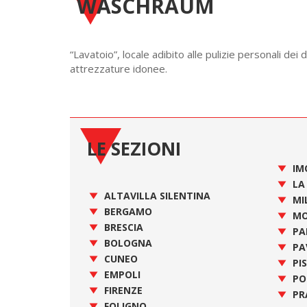
WASCHRAUM
“Lavatoio”, locale adibito alle pulizie personali dei 
attrezzature idonee.
LE SEZIONI
IM
LA
ALTAVILLA SILENTINA
MI
BERGAMO
MO
BRESCIA
PA
BOLOGNA
PA
CUNEO
PI
EMPOLI
PO
FIRENZE
PR
FOLIGNO