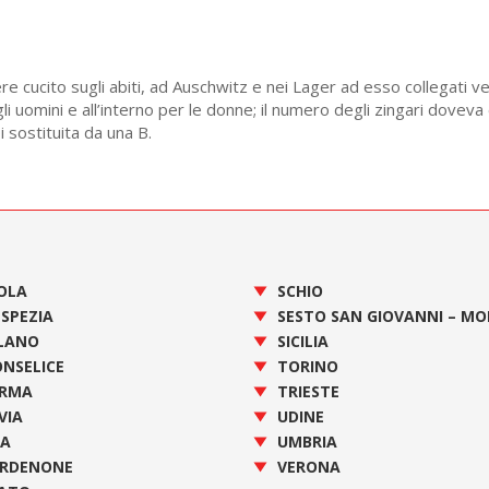
ere cucito sugli abiti, ad Auschwitz e nei Lager ad esso collegati v
gli uomini e all’interno per le donne; il numero degli zingari dovev
 sostituita da una B.
OLA
SCHIO
 SPEZIA
SESTO SAN GIOVANNI – M
LANO
SICILIA
NSELICE
TORINO
RMA
TRIESTE
VIA
UDINE
SA
UMBRIA
RDENONE
VERONA