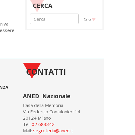
CERCA
Cerca
eniva
a essere
CONTATTI
ONZA
ANED Nazionale
Casa della Memoria
Via Federico Confalonieri 14
20124 Milano
Tel.
02 683342
Mail:
segreteria@aned.it