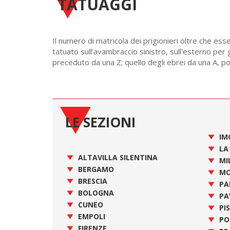
TATUAGGI
Il numero di matricola dei prigionieri oltre che ess
tatuato sull’avambraccio sinistro, sull’esterno per 
preceduto da una Z; quello degli ebrei da una A, poi
LE SEZIONI
IM
LA
ALTAVILLA SILENTINA
MI
BERGAMO
MO
BRESCIA
PA
BOLOGNA
PA
CUNEO
PI
EMPOLI
PO
FIRENZE