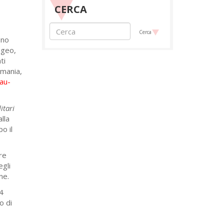
CERCA
Cerca
ono
’Egeo,
ti
ermania,
au-
itari
lla
o il
ere
egli
ne.
44
o di