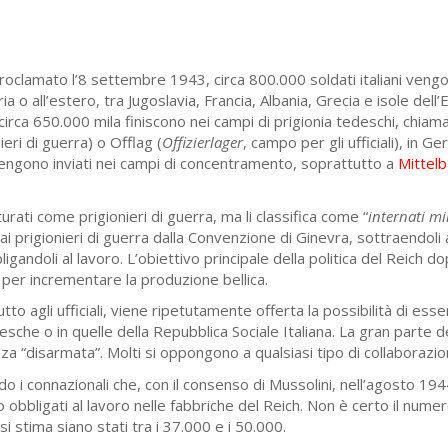
, proclamato l’8 settembre 1943, circa 800.000 soldati italiani veng
ia o all’estero, tra Jugoslavia, Francia, Albania, Grecia e isole dell
 circa 650.000 mila finiscono nei campi di prigionia tedeschi, chiama
eri di guerra) o Offlag (
Offizierlager
, campo per gli ufficiali), in G
 vengono inviati nei campi di concentramento, soprattutto a
Mittelb
turati come prigionieri di guerra, ma li classifica come “
internati mil
e ai prigionieri di guerra dalla Convenzione di Ginevra, sottraendoli a
andoli al lavoro. L’obiettivo principale della politica del Reich dop
 per incrementare la produzione bellica.
tto agli ufficiali, viene ripetutamente offerta la possibilità di ess
esche o in quelle della Repubblica Sociale Italiana. La gran parte d
nza “disarmata”. Molti si oppongono a qualsiasi tipo di collaborazio
do i connazionali che, con il consenso di Mussolini, nell’agosto 19
no obbligati al lavoro nelle fabbriche del Reich. Non è certo il numer
i stima siano stati tra i 37.000 e i 50.000.