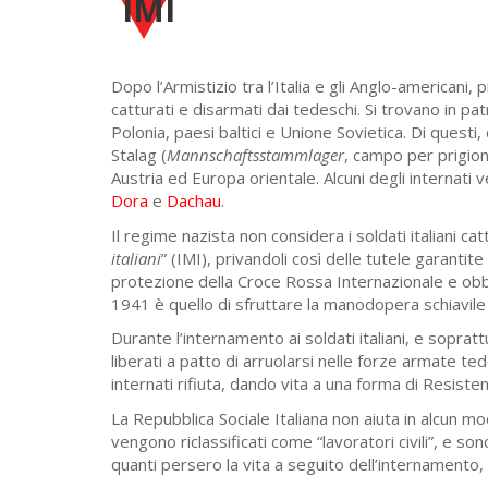
IMI
Dopo l’Armistizio tra l’Italia e gli Anglo-americani
catturati e disarmati dai tedeschi. Si trovano in patr
Polonia, paesi baltici e Unione Sovietica. Di questi,
Stalag (
Mannschaftsstammlager
, campo per prigioni
Austria ed Europa orientale. Alcuni degli internati
Dora
e
Dachau
.
Il regime nazista non considera i soldati italiani cat
italiani
” (IMI), privandoli così delle tutele garantit
protezione della Croce Rossa Internazionale e obblig
1941 è quello di sfruttare la manodopera schiavile
Durante l’internamento ai soldati italiani, e soprattu
liberati a patto di arruolarsi nelle forze armate ted
internati rifiuta, dando vita a una forma di Resiste
La Repubblica Sociale Italiana non aiuta in alcun mo
vengono riclassificati come “lavoratori civili”, e so
quanti persero la vita a seguito dell’internamento, s