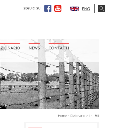
ENG
SEGUICI SU:
IZIONARIO
NEWS
CONTATTI
Home
>
Dizionario
>
I
>
IMI