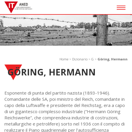
Togg
navig
Home
>
Dizionario
>
G
>
Göring, Hermann
GÖRING, HERMANN
Esponente di punta del partito nazista (1893-1946).
Comandante delle SA, poi ministro del Reich, comandante in
capo della Luftwaffe e presidente del Reichstag, era a capo
di un gigantesco complesso industriale (“Hermann Göring
Reichswerke”, che comprendeva industrie di costruzioni,
metallurgiche e petrolifere) sorto nel 1936 con il compito di
realizzare il Piano quadriennale per l’autosufficienza