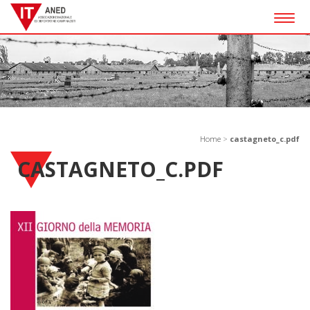
Togg
navig
Home
>
castagneto_c.pdf
CASTAGNETO_C.PDF