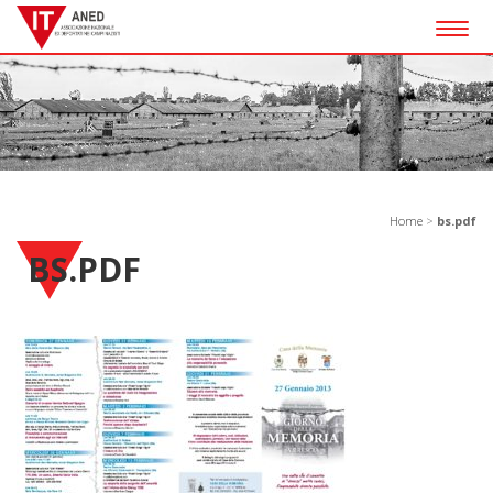
Togg
navig
Home
>
bs.pdf
BS.PDF