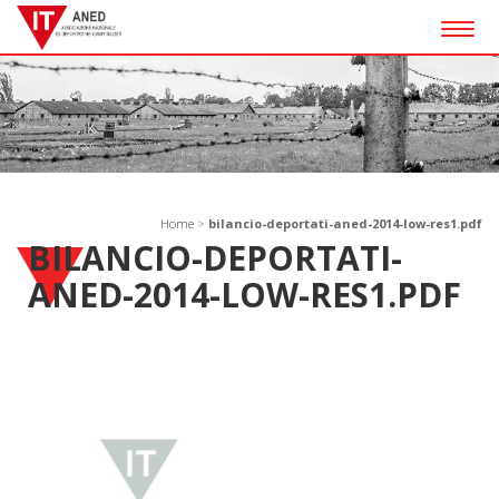
Togg
navig
Home
>
bilancio-deportati-aned-2014-low-res1.pdf
BILANCIO-DEPORTATI-
ANED-2014-LOW-RES1.PDF