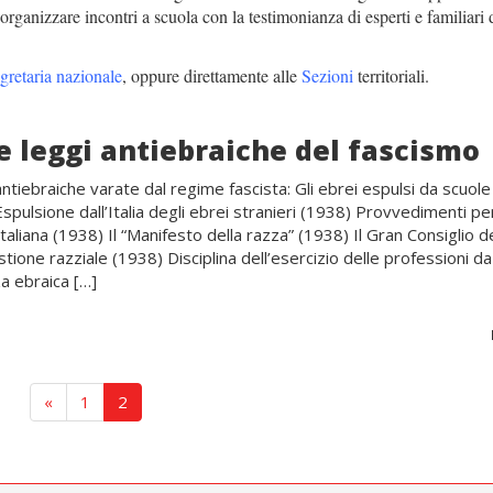
organizzare incontri a scuola con la testimonianza di esperti e familiari 
gretaria nazionale
, oppure direttamente alle
Sezioni
territoriali.
le leggi antiebraiche del fascismo
 antiebraiche varate dal regime fascista: Gli ebrei espulsi da scuole
spulsione dall’Italia degli ebrei stranieri (1938) Provvedimenti per
italiana (1938) Il “Manifesto della razza” (1938) Il Gran Consiglio d
tione razziale (1938) Disciplina dell’esercizio delle professioni d
za ebraica […]
«
1
2