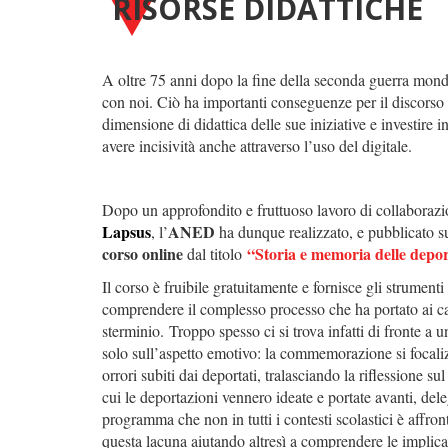
RISORSE DIDATTICHE
A oltre 75 anni dopo la fine della seconda guerra mond
con noi. Ciò ha importanti conseguenze per il discorso
dimensione di didattica delle sue iniziative e investire
avere incisività anche attraverso l’uso del digitale.
Dopo un approfondito e fruttuoso lavoro di collaborazi
Lapsus
ANED
, l’
ha dunque realizzato, e pubblicato s
corso online
“Storia e memoria delle depor
dal titolo
Il corso è fruibile gratuitamente e fornisce gli strumenti
comprendere il complesso processo che ha portato ai 
sterminio. Troppo spesso ci si trova infatti di fronte a 
solo sull’aspetto emotivo: la commemorazione si focaliz
orrori subiti dai deportati, tralasciando la riflessione sul
cui le deportazioni vennero ideate e portate avanti, d
programma che non in tutti i contesti scolastici è af
questa lacuna aiutando altresì a comprendere le implicaz