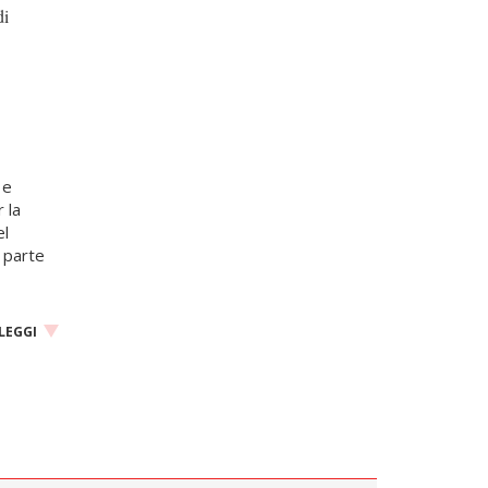
di
 e
 la
el
a parte
LEGGI