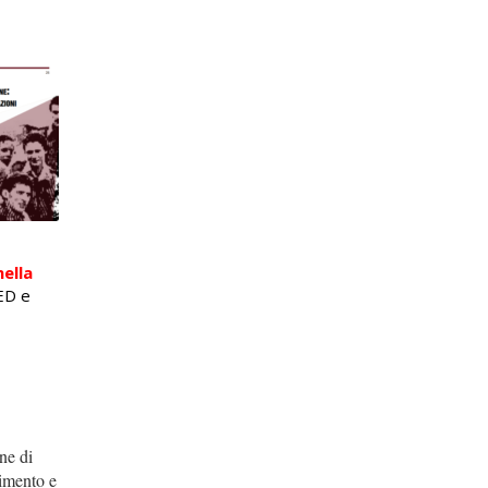
nella
NED e
ne di
dimento e