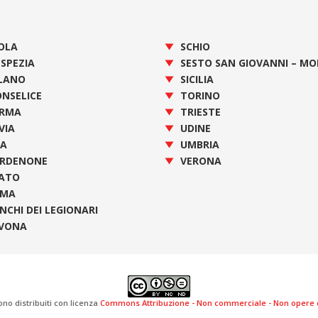
OLA
SCHIO
 SPEZIA
SESTO SAN GIOVANNI – M
LANO
SICILIA
NSELICE
TORINO
RMA
TRIESTE
VIA
UDINE
SA
UMBRIA
RDENONE
VERONA
ATO
OMA
NCHI DEI LEGIONARI
VONA
ono distribuiti con licenza
Commons Attribuzione - Non commerciale - Non opere de