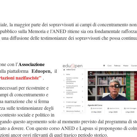
iale, la maggior parte dei sopravvissuti ai campi di concentramento non
 pubblico sulla Memoria e l’ANED ritiene sia ora fondamentale rafforzar
 in una diffusione delle testimonianze dei sopravvissuti che possa continu
Associazione
one con l’
Eduopen,
ulla piattaforma
il
tazioni nazifasciste”
.
 necessari per ricostruire e
campi di concentramento e
una narrazione che si ferma
za sulle testimonianze degli
 contesto sociale e politico in
elegando questo argomento solo al momento previsto dal programma di sto
frontato a dovere. Con questo corso ANED e Lapsus si propongono di col
ioni ancor oggi rilevanti di quel tragico periodo storico.