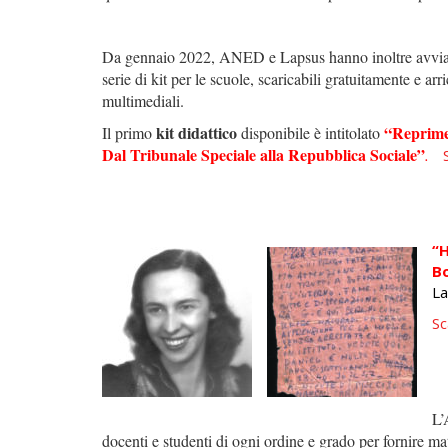
Da gennaio 2022, ANED e Lapsus hanno inoltre avviat
serie di kit per le scuole, scaricabili gratuitamente e arr
multimediali.
kit didattico
“Reprime
Il primo
disponibile è intitolato
Dal Tribunale Speciale alla Repubblica Sociale”
.
“H
Bo
La
Sc
L’
docenti e studenti di ogni ordine e grado per fornire ma