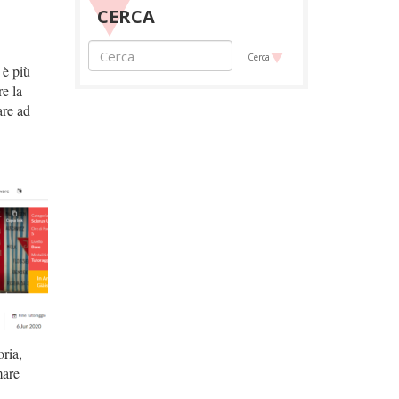
CERCA
Cerca
 è più
e la
are ad
ria,
mare