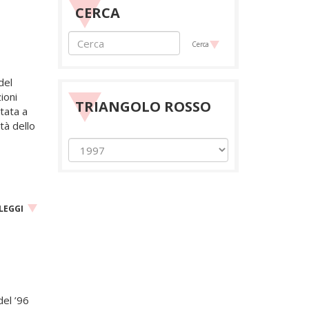
CERCA
Cerca
del
ioni
TRIANGOLO ROSSO
ntata a
tà dello
LEGGI
del ’96