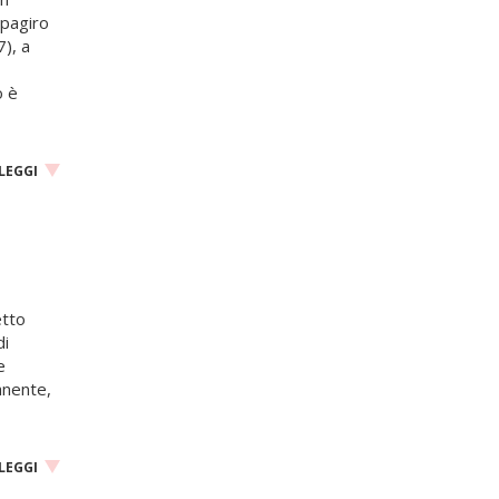
mpagiro
), a
 è
LEGGI
etto
di
e
anente,
LEGGI