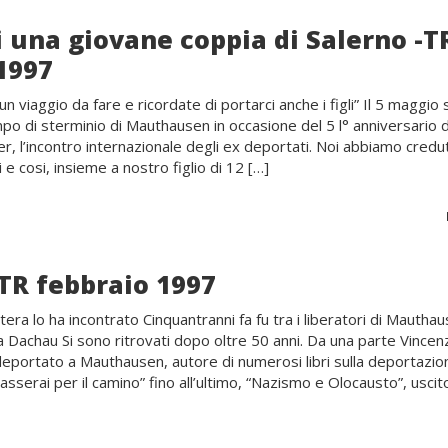
i una giovane coppia di Salerno -T
1997
 viaggio da fare e ricordate di portarci anche i figli” Il 5 maggio
mpo di sterminio di Mauthausen in occasione del 5 l° anniversario d
ger, l’incontro internazionale degli ex deportati. Noi abbiamo credu
 e cosi, insieme a nostro figlio di 12 […]
 TR febbraio 1997
ra lo ha incontrato Cinquantranni fa fu tra i liberatori di Mauthau
a Dachau Si sono ritrovati dopo oltre 50 anni. Da una parte Vincen
eportato a Mauthausen, autore di numerosi libri sulla deportazion
sserai per il camino” fino all’ultimo, “Nazismo e Olocausto”, uscit