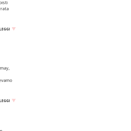
pisti
rrata
LEGGI
Amay,
otevamo
LEGGI
on