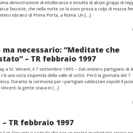
ima dimostrazione di intolleranza e inciviltà di alcuni gruppi di tep
acce fasciste, che nella notte se la sono presa a colpi di mazza fe
imitero ebraico di Prima Porta, a Roma. Un […]
ile ma necessario: “Meditate che
stato” – TR febbraio 1997
ay a St. Vincent, il 7 settembre 1995 – Dal cimitero partigiano di 
x, c’è una vista stupenda della valle di sotto. Però la giornata del 7
osa. Durante la cerimonia per i partigiani valdostani sepolti lì p
Vincent; la gente stava in […]
 – TR febbraio 1997
o San Giovanni ci segnala che per un nostro involontario errore n