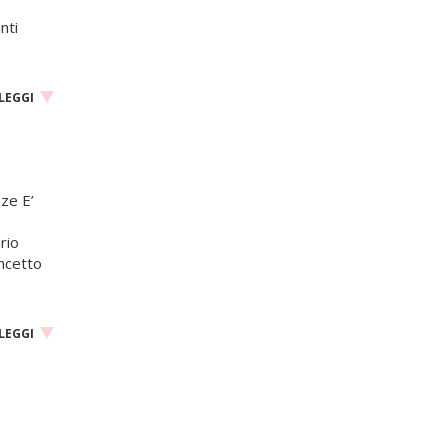
a
nti
LEGGI
ze E’
rio
oncetto
LEGGI