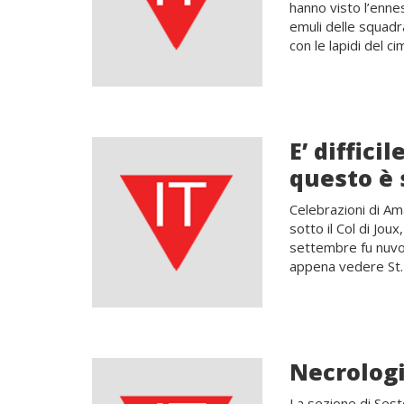
hanno visto l’ennes
emuli delle squadr
con le lapidi del c
E’ diffic
questo è 
Celebrazioni di Am
sotto il Col di Jou
settembre fu nuvol
appena vedere St. 
Necrologi
La sezione di Sest