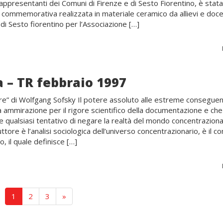
 rappresentanti dei Comuni di Firenze e di Sesto Fiorentino, è stat
e commemorativa realizzata in materiale ceramico da allievi e doce
e di Sesto fiorentino per l’Associazione […]
a – TR febbraio 1997
ore” di Wolfgang Sofsky Il potere assoluto alle estreme conseguen
 ammirazione per il rigore scientifico della documentazione e che
e qualsiasi tentativo di negare la realtà del mondo concentraziona
duttore è l’analisi sociologica dell’universo concentrazionario, è il c
, il quale definisce […]
1
2
3
»