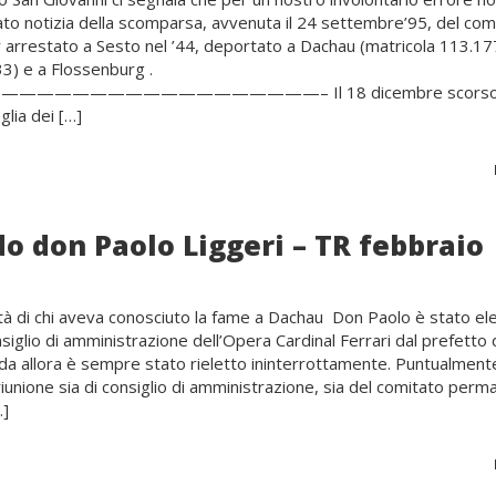
to notizia della scomparsa, avvenuta il 24 settembre’95, del co
arrestato a Sesto nel ’44, deportato a Dachau (matricola 113.177
3) e a Flossenburg .
————————————————– Il 18 dicembre scorso
glia dei […]
o don Paolo Liggeri – TR febbraio
lità di chi aveva conosciuto la fame a Dachau Don Paolo è stato el
siglio di amministrazione dell’Opera Cardinal Ferrari dal prefetto 
da allora è sempre stato rieletto ininterrottamente. Puntualment
iunione sia di consiglio di amministrazione, sia del comitato perm
…]