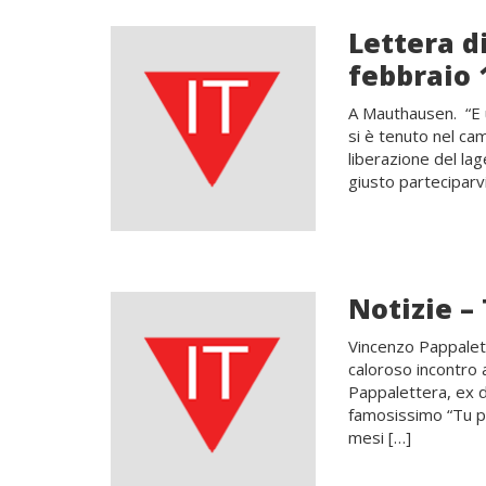
Lettera d
febbraio 
A Mauthausen. “E un
si è tenuto nel ca
liberazione del la
giusto parteciparvi
Notizie –
Vincenzo Pappalette
caloroso incontro 
Pappalettera, ex d
famosissimo “Tu pa
mesi […]