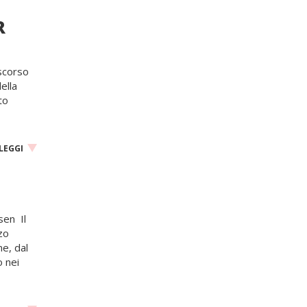
R
 scorso
ella
to
LEGGI
sen Il
zo
e, dal
o nei