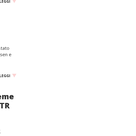
LEGGI
stato
usen e
LEGGI
ieme
 TR
.