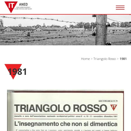
Togg
navig
Home
>
Triangolo Rosso
>
1981
1981