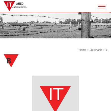
Togg
navig
Home
>
Dizionario
>
B
B