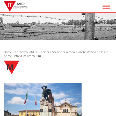
Togg
navig
Home
>
Chi siamo: ANED
>
Sezioni
>
Sezione di Verona
>
Anche Verona ha le sue
prime Pietre d’inciampo
>
m
M