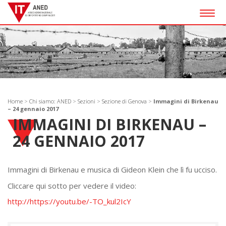
Togg
navig
Home
>
Chi siamo: ANED
>
Sezioni
>
Sezione di Genova
>
Immagini di Birkenau
– 24 gennaio 2017
IMMAGINI DI BIRKENAU –
24 GENNAIO 2017
Immagini di Birkenau e musica di Gideon Klein che lì fu ucciso.
Cliccare qui sotto per vedere il video:
http://https://youtu.be/-TO_kul2IcY