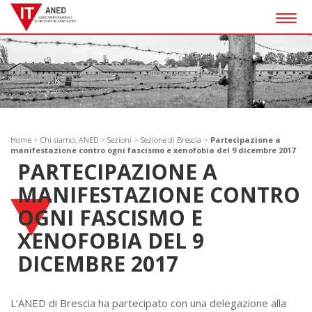
Togg
navig
Home
>
Chi siamo: ANED
>
Sezioni
>
Sezione di Brescia
>
Partecipazione a
manifestazione contro ogni fascismo e xenofobia del 9 dicembre 2017
PARTECIPAZIONE A
MANIFESTAZIONE CONTRO
OGNI FASCISMO E
XENOFOBIA DEL 9
DICEMBRE 2017
L’ANED di Brescia ha partecipato con una delegazione alla