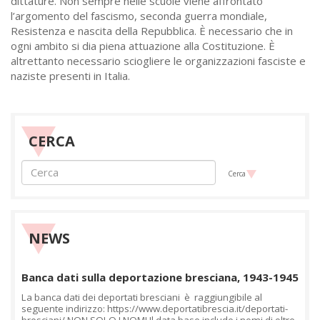
dittature. Non sempre nelle scuole viene affrontato
l’argomento del fascismo, seconda guerra mondiale,
Resistenza e nascita della Repubblica. È necessario che in
ogni ambito si dia piena attuazione alla Costituzione. È
altrettanto necessario sciogliere le organizzazioni fasciste e
naziste presenti in Italia.
CERCA
Cerca
NEWS
Banca dati sulla deportazione bresciana, 1943-1945
La banca dati dei deportati bresciani è raggiungibile al
seguente indirizzo: https://www.deportatibrescia.it/deportati-
bresciani/ NON SOLO I NOMI Il data base include i nomi di oltre