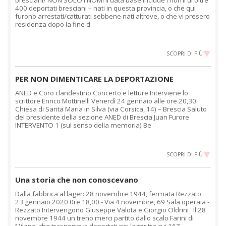
400 deportati bresciani – nati in questa provincia, o che qui
furono arrestati/catturati sebbene nati altrove, o che vi presero
residenza dopo la fine d
SCOPRI DI PIÙ
PER NON DIMENTICARE LA DEPORTAZIONE
ANED e Coro clandestino Concerto e letture Interviene lo
scrittore Enrico Mottinelli Venerdì 24 gennaio alle ore 20,30
Chiesa di Santa Maria in Silva (via Corsica, 14) – Brescia Saluto
del presidente della sezione ANED di Brescia Juan Furore
INTERVENTO 1 (sul senso della memoria) Be
SCOPRI DI PIÙ
Una storia che non conoscevano
Dalla fabbrica al lager: 28 novembre 1944, fermata Rezzato.
23 gennaio 2020 0re 18,00 - Via 4 novembre, 69 Sala operaia -
Rezzato Intervengono Giuseppe Valota e Giorgio Oldrini Il 28
novembre 1944 un treno merci partito dallo scalo Farini di
Milano, che trasportava deportati nei lager tra cui 167